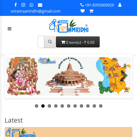
+91-8355000929
sriramsamridhi@gmail.com
0 item(s) - ₹ 0.00
Latest