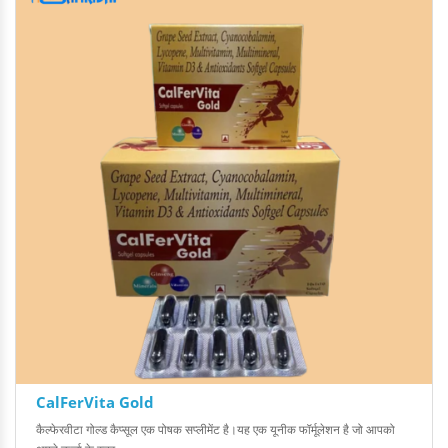
CalFerVita Gold
कैल्फेरवीटा गोल्ड कैप्सूल एक पोषक सप्लीमेंट है।यह एक यूनीक फॉर्मूलेशन है जो आपको