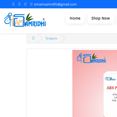
sriramsamridhi@gmail.com
Home
Shop Now
Srspure