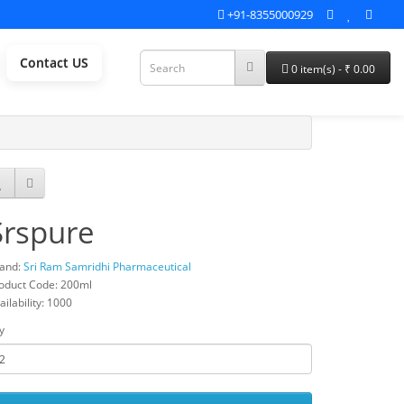
+91-8355000929
Contact US
0 item(s) - ₹ 0.00
Srspure
and:
Sri Ram Samridhi Pharmaceutical
oduct Code: 200ml
ailability: 1000
y