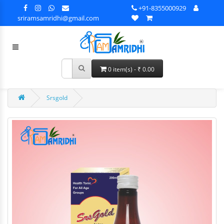
+91-8355000929
sriramsamridhi@gmail.com
0 item(s) - ₹ 0.00
Srsgold