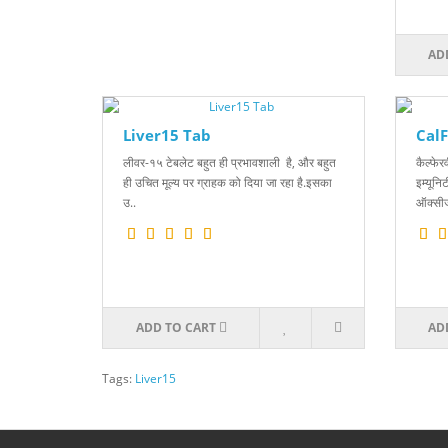
AD
Liver15 Tab
CalF
लीवर-१५ टेबलेट बहुत ही प्रभावशाली है, और बहुत
कैल्फे
ही उचित मूल्य पर ग्राहक को दिया जा रहा है.इसका
इम्यूनि
उ..
ऑक्सीज
ADD TO CART
AD
Tags:
Liver15