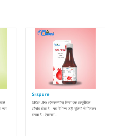
Srspure
वाले
SRSPURE (ऐसरसप्योर) सिरप एक आयुर्वेदिक
्य रूप
औषधि होता है। यह विभिन्न जड़ी-बूटियों से मिलकर
बनता है। ऐसरसप..