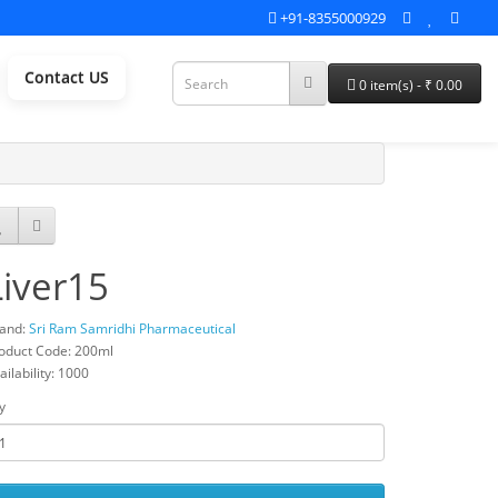
+91-8355000929
Contact US
0 item(s) - ₹ 0.00
Liver15
and:
Sri Ram Samridhi Pharmaceutical
oduct Code: 200ml
ailability: 1000
y