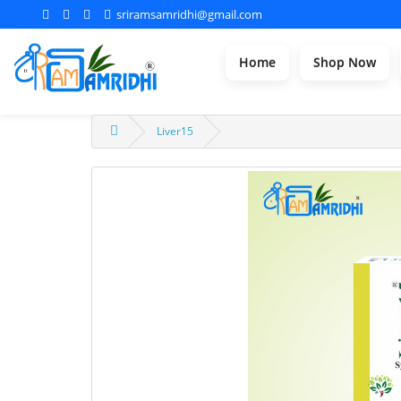
sriramsamridhi@gmail.com
Home
Shop Now
Liver15