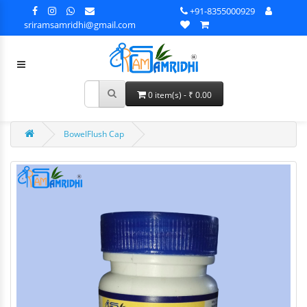
+91-8355000929
sriramsamridhi@gmail.com
0 item(s) - ₹ 0.00
BowelFlush Cap