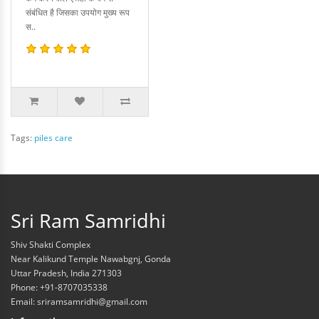
संबंधित है जिसका उपयोग मुख्य रूप
स..
Tags:
piles care
Sri Ram Samridhi
Shiv Shakti Complex
Near Kalikund Temple Nawabgnj, Gonda
Uttar Pradesh, India 271303
Phone: +91-8707035338
Email: sriramsamridhi@gmail.com