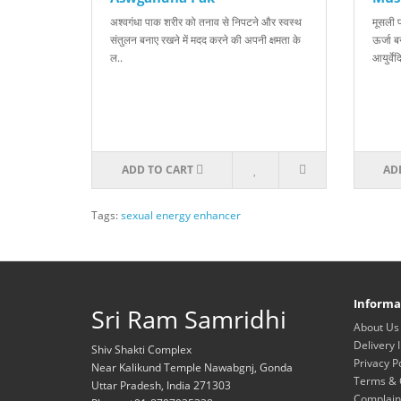
अश्वगंधा पाक शरीर को तनाव से निपटने और स्वस्थ
मूसली 
संतुलन बनाए रखने में मदद करने की अपनी क्षमता के
ऊर्जा ब
ल..
आयुर्वेद
ADD TO CART
AD
Tags:
sexual energy enhancer
Informa
Sri Ram Samridhi
About Us
Delivery 
Shiv Shakti Complex
Privacy P
Near Kalikund Temple Nawabgnj, Gonda
Terms & 
Uttar Pradesh, India 271303
Complain