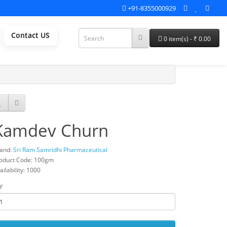
+91-8355000929
Contact US
0 item(s) - ₹ 0.00
Kamdev Churn
and:
Sri Ram Samridhi Pharmaceutical
oduct Code: 100gm
ailability: 1000
y