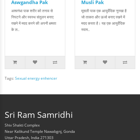
Aswgandha Pak
Musli Pak
अश्वगंधा पाक शरीर को तनाव से
मूसली पाक एक आयुर्वेदिक नुस्खा है
निपटने और स्वस्थ संतुलन बनाए
जो ताकत और ऊर्जा बनाए रखने में
रखने में मदद करने की अपनी क्षमता
मदद करता है। यह एक आयुर्वेदिक
के ल..
स्वाम..
Tags:
Sexual energy enhencer
Sri Ram Samridhi
Shiv Shakti Complex
Near Kalikund Temple Nawabgnj, Gonda
Uttar Pradesh, India 271303