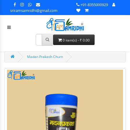
+91-8355000929
sriramsamridhi@gmail.com
0 item(s) - ₹ 0.00
Madan Prakash Churn