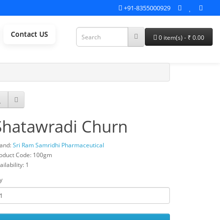
+91-8355000929
Contact US
0 item(s) - ₹ 0.00
Shatawradi Churn
and:
Sri Ram Samridhi Pharmaceutical
oduct Code: 100gm
ailability: 1
y