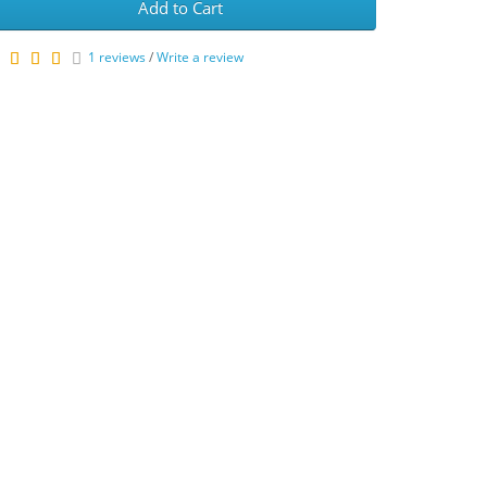
Add to Cart
1 reviews
/
Write a review