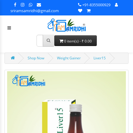
+91-8355000929
sriramsamridhi@gmail.com
0 item(s) - ₹ 0.00
Shop Now
Weight Gainer
Liver15