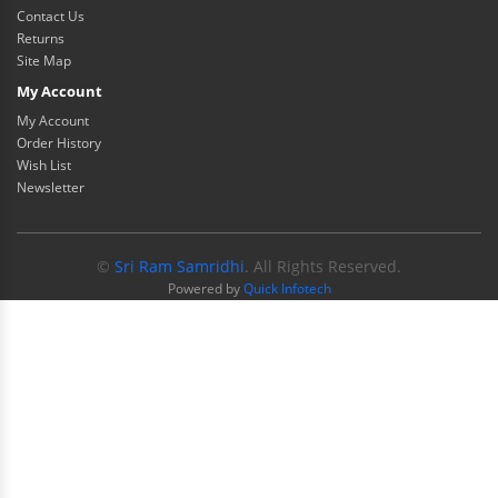
Contact Us
Returns
Site Map
My Account
My Account
Order History
Wish List
Newsletter
©
Sri Ram Samridhi
. All Rights Reserved.
Powered by
Quick Infotech