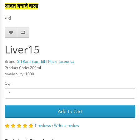
आदत बनाने वाला
नहीं
Liver15
Brand:
Sri Ram Samridhi Pharmaceutical
Product Code: 200ml
Availability: 1000
Qty
Add to Cart
1 reviews
/
Write a review