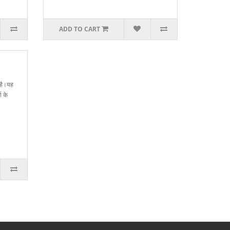
ADD TO CART
 है।यह
ा के