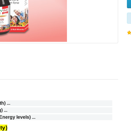
h) ...
 ...
 Energy levels) ...
ity)