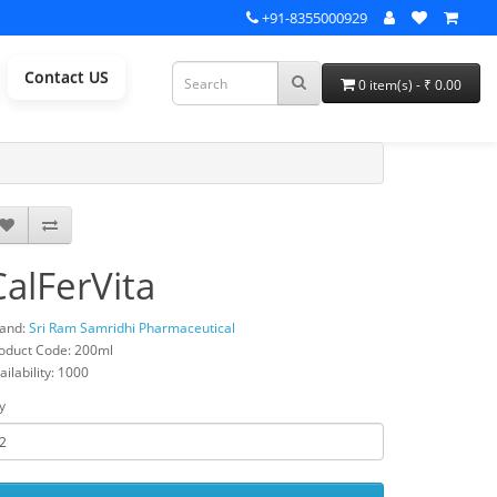
+91-8355000929
Contact US
0 item(s) - ₹ 0.00
CalFerVita
and:
Sri Ram Samridhi Pharmaceutical
oduct Code: 200ml
ailability: 1000
y