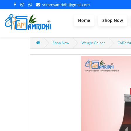
sriramsamridhi@gmail.com
Home
Shop Now
Shop Now
Weight Gainer
CalFerVi