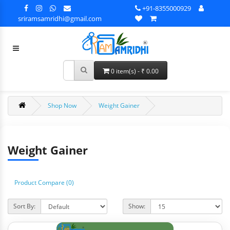
+91-8355000929
sriramsamridhi@gmail.com
0 item(s) - ₹ 0.00
Shop Now
Weight Gainer
Weight Gainer
Product Compare (0)
Sort By:
Show: