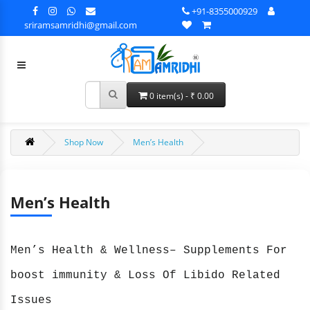
+91-8355000929
sriramsamridhi@gmail.com
0 item(s) - ₹ 0.00
Shop Now
Men’s Health
Men’s Health
Men’s Health & Wellness– Supplements For
boost immunity & Loss Of Libido Related
Issues