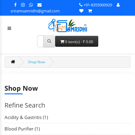
+91-8355000929
sriramsamridhi@gmail.com
0 item(s) - ₹ 0.00
Shop Now
Shop Now
Refine Search
Acidity & Gastritis (1)
Blood Purifier (1)